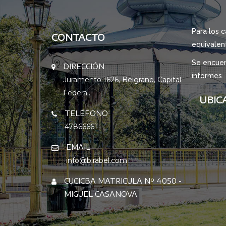
Para los c
CONTACTO
equivalent
Se encuent
DIRECCIÓN
informes
Juramento 1626, Belgrano, Capital
Federal.
UBIC
TELÉFONO
47866661
EMAIL
info@birabel.com
CUCICBA MATRICULA Nº 4050 -
MIGUEL CASANOVA