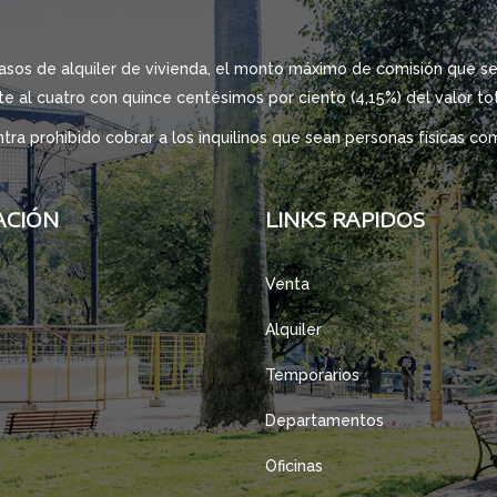
asos de alquiler de vivienda, el monto máximo de comisión que se 
e al cuatro con quince centésimos por ciento (4,15%) del valor to
ra prohibido cobrar a los inquilinos que sean personas físicas com
ACIÓN
LINKS RAPIDOS
Venta
Alquiler
Temporarios
Departamentos
Oficinas