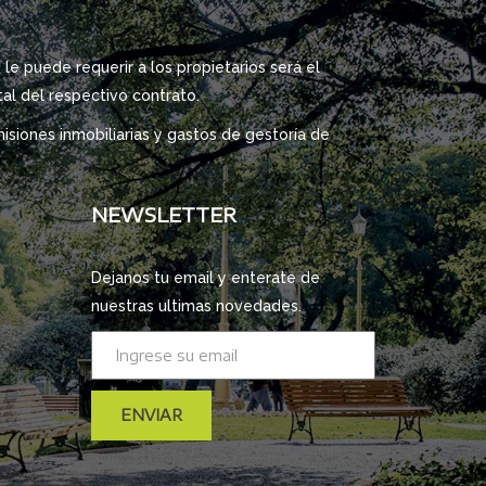
le puede requerir a los propietarios será el
tal del respectivo contrato.
isiones inmobiliarias y gastos de gestoría de
NEWSLETTER
Dejanos tu email y enterate de
nuestras ultimas novedades.
ENVIAR